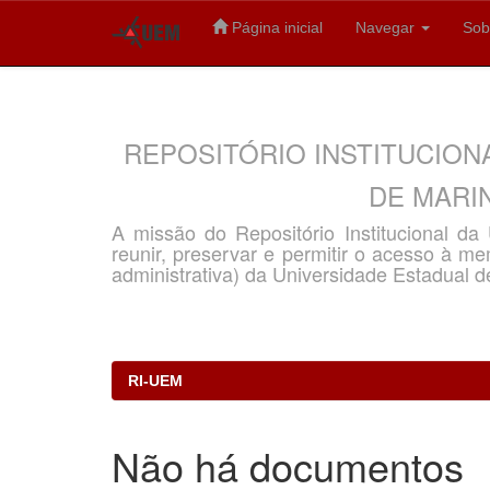
Página inicial
Navegar
Sob
Skip
navigation
REPOSITÓRIO INSTITUCION
DE MARIN
A missão do Repositório Institucional d
reunir, preservar e permitir o acesso à memó
administrativa) da Universidade Estadual d
RI-UEM
Não há documentos