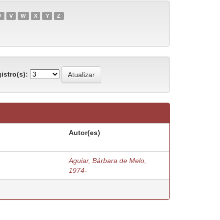
U
V
W
X
Y
Z
istro(s):
Autor(es)
Aguiar, Bárbara de Melo,
1974-