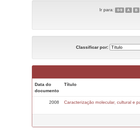
Ir para:
0-9
A
B
Classificar por:
Data do
Título
documento
2008
Caracterização molecular, cultural e 