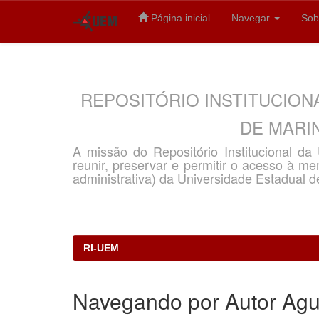
Página inicial
Navegar
Sob
Skip
navigation
REPOSITÓRIO INSTITUCION
DE MARIN
A missão do Repositório Institucional d
reunir, preservar e permitir o acesso à memó
administrativa) da Universidade Estadual d
RI-UEM
Navegando por Autor Agui