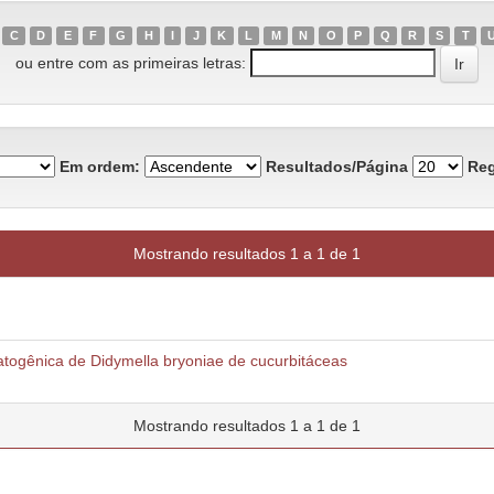
C
D
E
F
G
H
I
J
K
L
M
N
O
P
Q
R
S
T
ou entre com as primeiras letras:
Em ordem:
Resultados/Página
Reg
Mostrando resultados 1 a 1 de 1
patogênica de Didymella bryoniae de cucurbitáceas
Mostrando resultados 1 a 1 de 1