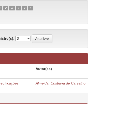
U
V
W
X
Y
Z
istro(s):
Autor(es)
edificações
Almeida, Cristiana de Carvalho