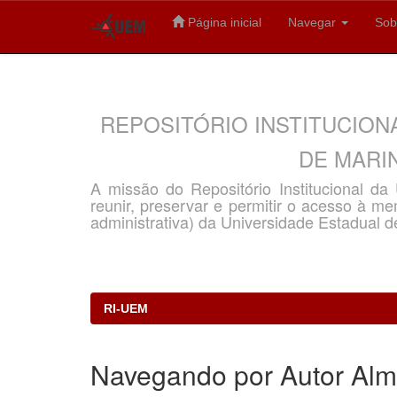
Página inicial
Navegar
Sob
Skip
navigation
REPOSITÓRIO INSTITUCION
DE MARIN
A missão do Repositório Institucional d
reunir, preservar e permitir o acesso à memó
administrativa) da Universidade Estadual d
RI-UEM
Navegando por Autor Alme