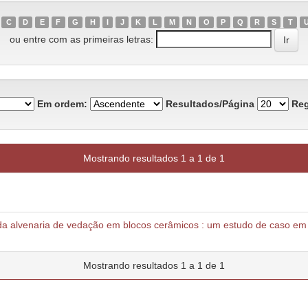
C
D
E
F
G
H
I
J
K
L
M
N
O
P
Q
R
S
T
ou entre com as primeiras letras:
Em ordem:
Resultados/Página
Reg
Mostrando resultados 1 a 1 de 1
 da alvenaria de vedação em blocos cerâmicos : um estudo de caso em 
Mostrando resultados 1 a 1 de 1