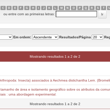
C
D
E
F
G
H
I
J
K
L
M
N
O
P
Q
R
S
T
ou entre com as primeiras letras:
Em ordem:
Resultados/Página
Reg
Mostrando resultados 1 a 2 de 2
Arthropoda: Insecta) associados à Aechmea distichantha Lem. (Bromel
l, tamanho de área e isolamento geográfico sobre os atributos da comu
ciais : uma abordagem experimental.
Mostrando resultados 1 a 2 de 2