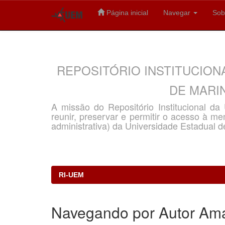
Página inicial
Navegar
Sob
Skip
navigation
REPOSITÓRIO INSTITUCION
DE MARIN
A missão do Repositório Institucional d
reunir, preservar e permitir o acesso à memó
administrativa) da Universidade Estadual d
RI-UEM
Navegando por Autor Ama