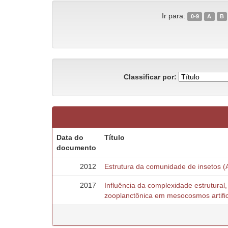
Ir para:
0-9
A
B
Classificar por:
Data do
Título
documento
2012
Estrutura da comunidade de insetos (
2017
Influência da complexidade estrutura
zooplanctônica em mesocosmos artifi