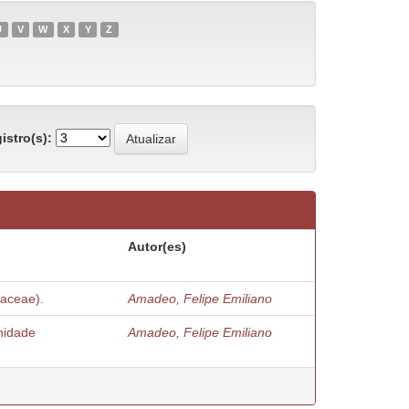
U
V
W
X
Y
Z
istro(s):
Autor(es)
iaceae).
Amadeo, Felipe Emiliano
nidade
Amadeo, Felipe Emiliano