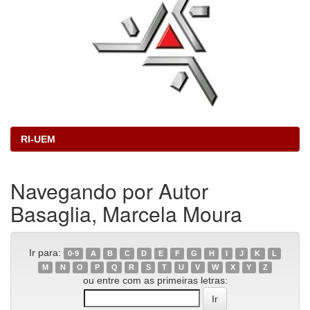
RI-UEM
Navegando por Autor
Basaglia, Marcela Moura
Ir para:
0-9
A
B
C
D
E
F
G
H
I
J
K
L
M
N
O
P
Q
R
S
T
U
V
W
X
Y
Z
ou entre com as primeiras letras: