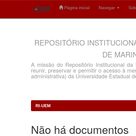
Página inicial
Navegar
Sob
Skip
navigation
REPOSITÓRIO INSTITUCION
DE MARIN
A missão do Repositório Institucional d
reunir, preservar e permitir o acesso à memó
administrativa) da Universidade Estadual d
RI-UEM
Não há documentos