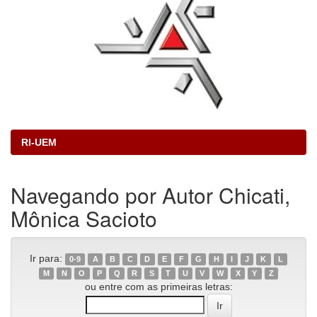
RI-UEM
Navegando por Autor Chicati,
Mônica Sacioto
Ir para:
0-9
A
B
C
D
E
F
G
H
I
J
K
L
M
N
O
P
Q
R
S
T
U
V
W
X
Y
Z
ou entre com as primeiras letras: