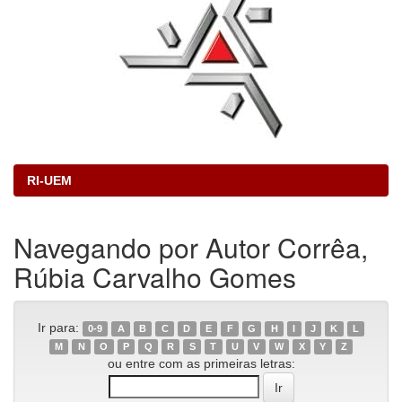
RI-UEM
Navegando por Autor Corrêa,
Rúbia Carvalho Gomes
Ir para:
0-9
A
B
C
D
E
F
G
H
I
J
K
L
M
N
O
P
Q
R
S
T
U
V
W
X
Y
Z
ou entre com as primeiras letras: