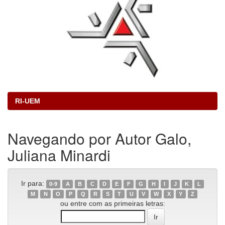
RI-UEM
Navegando por Autor Galo,
Juliana Minardi
Ir para:
0-9
A
B
C
D
E
F
G
H
I
J
K
L
M
N
O
P
Q
R
S
T
U
V
W
X
Y
Z
ou entre com as primeiras letras: