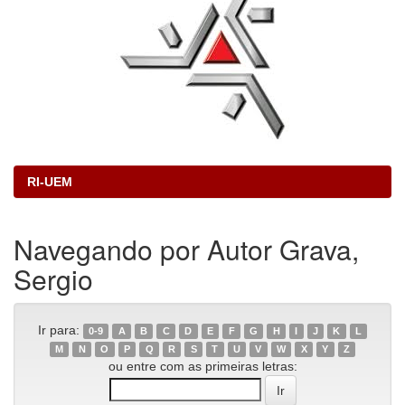
RI-UEM
Navegando por Autor Grava,
Sergio
Ir para:
0-9
A
B
C
D
E
F
G
H
I
J
K
L
M
N
O
P
Q
R
S
T
U
V
W
X
Y
Z
ou entre com as primeiras letras: