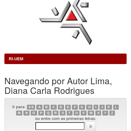
RI-UEM
Navegando por Autor Lima,
Diana Carla Rodrigues
Ir para:
0-9
A
B
C
D
E
F
G
H
I
J
K
L
M
N
O
P
Q
R
S
T
U
V
W
X
Y
Z
ou entre com as primeiras letras: