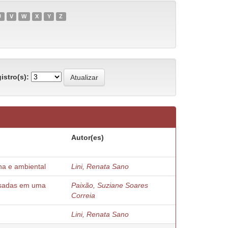
U
V
W
X
Y
Z
istro(s):
Autor(es)
na e ambiental
Lini, Renata Sano
ensadas em uma
Paixão, Suziane Soares
Correia
Lini, Renata Sano