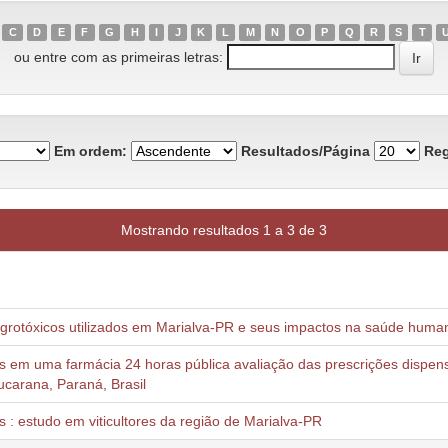
C
D
E
F
G
H
I
J
K
L
M
N
O
P
Q
R
S
T
ou entre com as primeiras letras:
Em ordem:
Resultados/Página
Reg
Mostrando resultados 1 a 3 de 3
agrotóxicos utilizados em Marialva-PR e seus impactos na saúde huma
as em uma farmácia 24 horas pública avaliação das prescrições disp
ucarana, Paraná, Brasil
 : estudo em viticultores da região de Marialva-PR