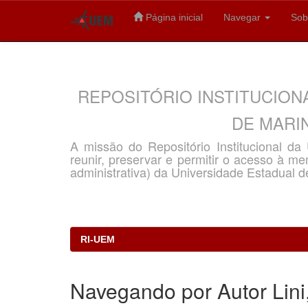
Página inicial
Navegar
Sob
Skip
navigation
REPOSITÓRIO INSTITUCION
DE MARIN
A missão do Repositório Institucional d
reunir, preservar e permitir o acesso à memó
administrativa) da Universidade Estadual d
RI-UEM
Navegando por Autor Lin