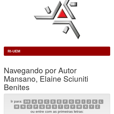
RI-UEM
Navegando por Autor
Mansano, Elaine Sciuniti
Benites
Ir para:
0-9
A
B
C
D
E
F
G
H
I
J
K
L
M
N
O
P
Q
R
S
T
U
V
W
X
Y
Z
ou entre com as primeiras letras: