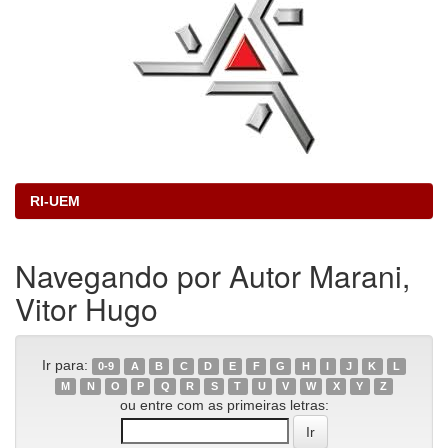
RI-UEM
Navegando por Autor Marani,
Vitor Hugo
Ir para:
0-9
A
B
C
D
E
F
G
H
I
J
K
L
M
N
O
P
Q
R
S
T
U
V
W
X
Y
Z
ou entre com as primeiras letras: