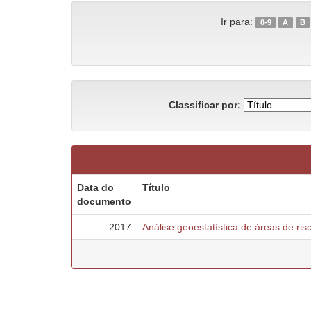
Ir para:
0-9
A
B
Classificar por:
Data do
Título
documento
2017
Análise geoestatística de áreas de r