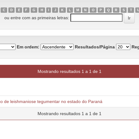
C
D
E
F
G
H
I
J
K
L
M
N
O
P
Q
R
S
T
ou entre com as primeiras letras:
Em ordem:
Resultados/Página
Reg
Mostrando resultados 1 a 1 de 1
isco de leishmaniose tegumentar no estado do Paraná
Mostrando resultados 1 a 1 de 1