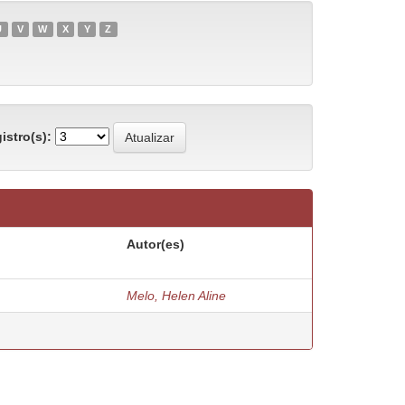
U
V
W
X
Y
Z
istro(s):
Autor(es)
Melo, Helen Aline