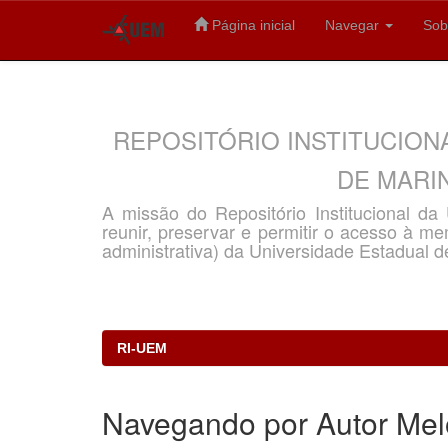
Página inicial
Navegar
Sob
Skip
navigation
REPOSITÓRIO INSTITUCION
DE MARIN
A missão do Repositório Institucional d
reunir, preservar e permitir o acesso à memó
administrativa) da Universidade Estadual d
RI-UEM
Navegando por Autor Melo