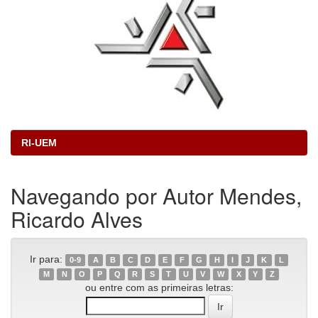
RI-UEM
Navegando por Autor Mendes,
Ricardo Alves
Ir para:
0-9
A
B
C
D
E
F
G
H
I
J
K
L
M
N
O
P
Q
R
S
T
U
V
W
X
Y
Z
ou entre com as primeiras letras: