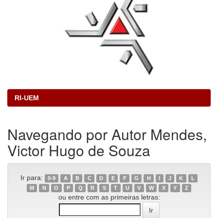
RI-UEM
Navegando por Autor Mendes,
Victor Hugo de Souza
Ir para:
0-9
A
B
C
D
E
F
G
H
I
J
K
L
M
N
O
P
Q
R
S
T
U
V
W
X
Y
Z
ou entre com as primeiras letras: