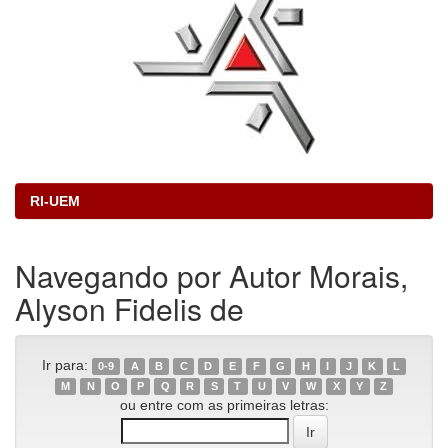
RI-UEM
Navegando por Autor Morais,
Alyson Fidelis de
Ir para:
0-9
A
B
C
D
E
F
G
H
I
J
K
L
M
N
O
P
Q
R
S
T
U
V
W
X
Y
Z
ou entre com as primeiras letras: