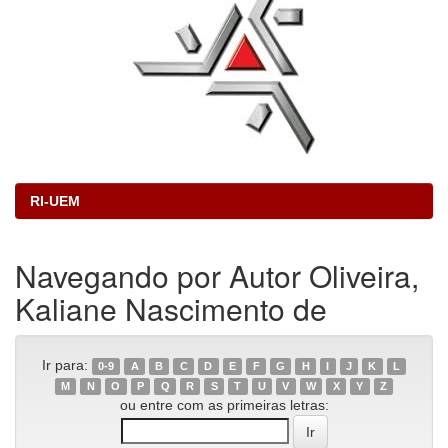
RI-UEM
Navegando por Autor Oliveira,
Kaliane Nascimento de
Ir para:
0-9
A
B
C
D
E
F
G
H
I
J
K
L
M
N
O
P
Q
R
S
T
U
V
W
X
Y
Z
ou entre com as primeiras letras: