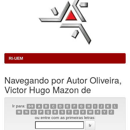
RI-UEM
Navegando por Autor Oliveira,
Victor Hugo Mazon de
Ir para:
0-9
A
B
C
D
E
F
G
H
I
J
K
L
M
N
O
P
Q
R
S
T
U
V
W
X
Y
Z
ou entre com as primeiras letras: