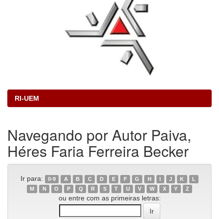
RI-UEM
Navegando por Autor Paiva,
Héres Faria Ferreira Becker
Ir para:
0-9
A
B
C
D
E
F
G
H
I
J
K
L
M
N
O
P
Q
R
S
T
U
V
W
X
Y
Z
ou entre com as primeiras letras: