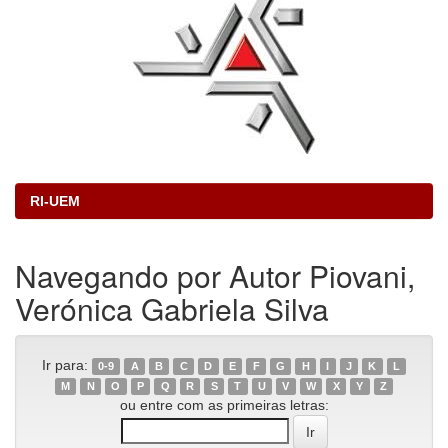
RI-UEM
Navegando por Autor Piovani,
Verónica Gabriela Silva
Ir para:
0-9
A
B
C
D
E
F
G
H
I
J
K
L
M
N
O
P
Q
R
S
T
U
V
W
X
Y
Z
ou entre com as primeiras letras: