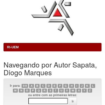
RI-UEM
Navegando por Autor Sapata,
Diogo Marques
Ir para:
0-9
A
B
C
D
E
F
G
H
I
J
K
L
M
N
O
P
Q
R
S
T
U
V
W
X
Y
Z
ou entre com as primeiras letras: