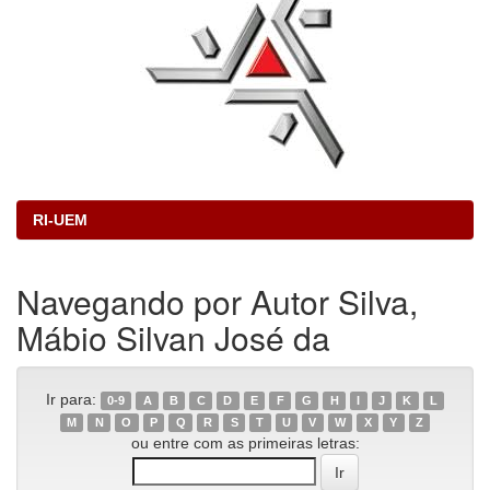
RI-UEM
Navegando por Autor Silva,
Mábio Silvan José da
Ir para:
0-9
A
B
C
D
E
F
G
H
I
J
K
L
M
N
O
P
Q
R
S
T
U
V
W
X
Y
Z
ou entre com as primeiras letras: