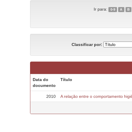
Ir para:
0-9
A
B
Classificar por:
Data do
Título
documento
2010
A relação entre o comportamento higiê