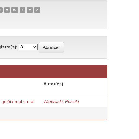
U
V
W
X
Y
Z
istro(s):
Autor(es)
geléia real e mel
Wielewski, Priscila