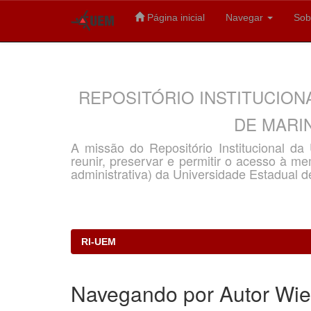
Página inicial
Navegar
Sob
Skip
navigation
REPOSITÓRIO INSTITUCION
DE MARIN
A missão do Repositório Institucional d
reunir, preservar e permitir o acesso à memó
administrativa) da Universidade Estadual d
RI-UEM
Navegando por Autor Wiel