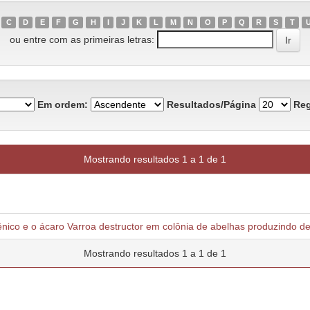
C
D
E
F
G
H
I
J
K
L
M
N
O
P
Q
R
S
T
ou entre com as primeiras letras:
Em ordem:
Resultados/Página
Reg
Mostrando resultados 1 a 1 de 1
nico e o ácaro Varroa destructor em colônia de abelhas produzindo de 
Mostrando resultados 1 a 1 de 1