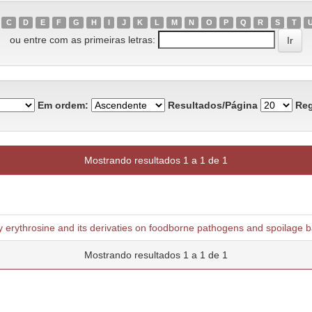
C
D
E
F
G
H
I
J
K
L
M
N
O
P
Q
R
S
T
ou entre com as primeiras letras:
Em ordem:
Resultados/Página
Reg
Mostrando resultados 1 a 1 de 1
 erythrosine and its derivaties on foodborne pathogens and spoilage b
Mostrando resultados 1 a 1 de 1