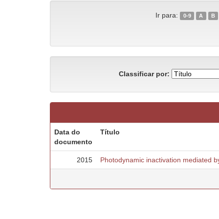
Ir para:
0-9
A
B
Classificar por:
Data do
Título
documento
2015
Photodynamic inactivation mediated by