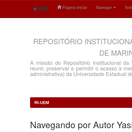
Página inicial
Navegar
Sob
Skip
navigation
REPOSITÓRIO INSTITUCION
DE MARIN
A missão do Repositório Institucional d
reunir, preservar e permitir o acesso à memó
administrativa) da Universidade Estadual d
RI-UEM
Navegando por Autor Yass