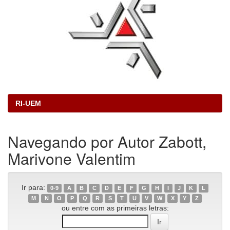
RI-UEM
Navegando por Autor Zabott,
Marivone Valentim
Ir para:
0-9
A
B
C
D
E
F
G
H
I
J
K
L
M
N
O
P
Q
R
S
T
U
V
W
X
Y
Z
ou entre com as primeiras letras: