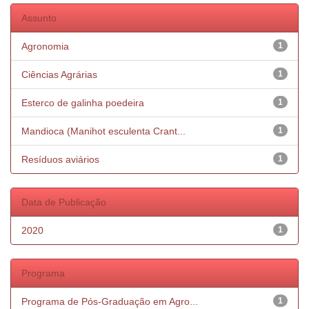
Assunto
Agronomia
1
Ciências Agrárias
1
Esterco de galinha poedeira
1
Mandioca (Manihot esculenta Crant...
1
Resíduos aviários
1
Data de Publicação
2020
1
Programa
Programa de Pós-Graduação em Agro...
1