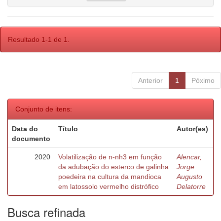
Resultado 1-1 de 1.
Anterior
1
Póximo
Conjunto de itens:
Data do
Título
Autor(es)
documento
2020
Volatilização de n-nh3 em função
Alencar,
da adubação do esterco de galinha
Jorge
poedeira na cultura da mandioca
Augusto
em latossolo vermelho distrófico
Delatorre
Busca refinada