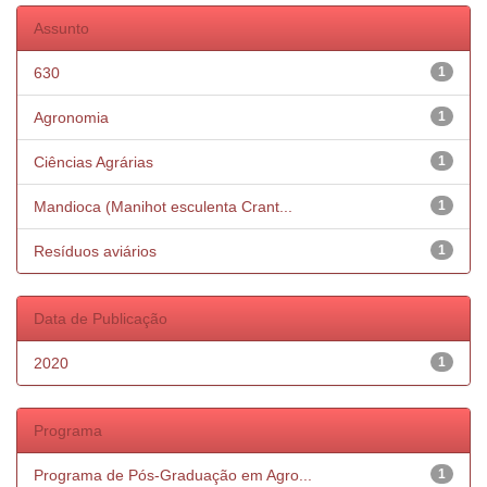
Assunto
630
1
Agronomia
1
Ciências Agrárias
1
Mandioca (Manihot esculenta Crant...
1
Resíduos aviários
1
Data de Publicação
2020
1
Programa
Programa de Pós-Graduação em Agro...
1