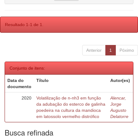
Resultado 1-1 de 1.
Anterior
1
Póximo
Conjunto de itens:
Data do
Título
Autor(es)
documento
2020
Volatilização de n-nh3 em função
Alencar,
da adubação do esterco de galinha
Jorge
poedeira na cultura da mandioca
Augusto
em latossolo vermelho distrófico
Delatorre
Busca refinada