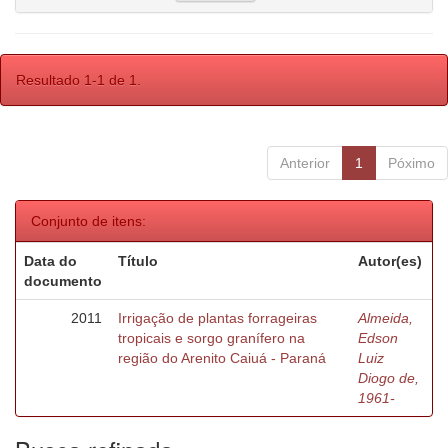
Resultado 1-1 de 1.
Anterior
1
Póximo
Conjunto de itens:
Data do
Título
Autor(es)
documento
2011
Irrigação de plantas forrageiras
Almeida,
tropicais e sorgo granífero na
Edson
região do Arenito Caiuá - Paraná
Luiz
Diogo de,
1961-