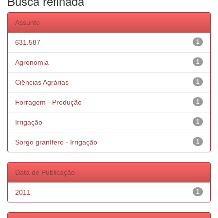
Busca refinada
Assunto
631.587
1
Agronomia
1
Ciências Agrárias
1
Forragem - Produção
1
Irrigação
1
Sorgo granífero - Irrigação
1
Data de Publicação
2011
1