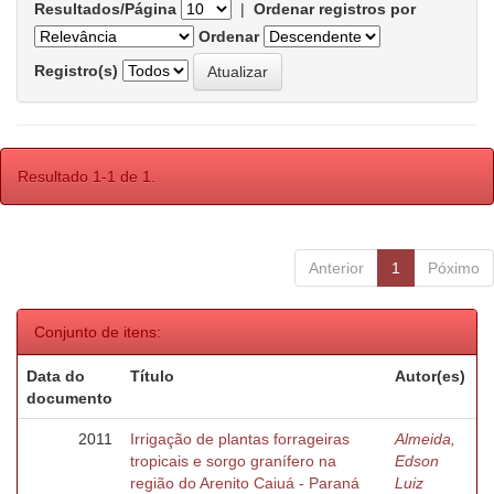
Resultados/Página
|
Ordenar registros por
Ordenar
Registro(s)
Resultado 1-1 de 1.
Anterior
1
Póximo
Conjunto de itens:
Data do
Título
Autor(es)
documento
2011
Irrigação de plantas forrageiras
Almeida,
tropicais e sorgo granífero na
Edson
região do Arenito Caiuá - Paraná
Luiz