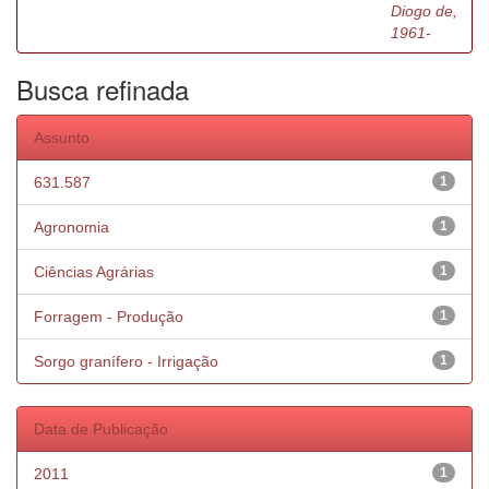
Diogo de,
1961-
Busca refinada
Assunto
631.587
1
Agronomia
1
Ciências Agrárias
1
Forragem - Produção
1
Sorgo granífero - Irrigação
1
Data de Publicação
2011
1