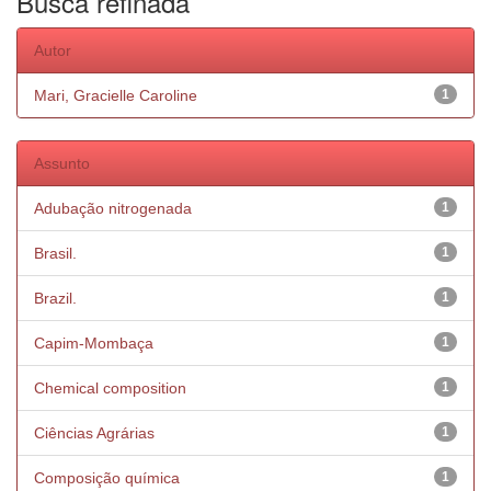
Busca refinada
Autor
Mari, Gracielle Caroline
1
Assunto
Adubação nitrogenada
1
Brasil.
1
Brazil.
1
Capim-Mombaça
1
Chemical composition
1
Ciências Agrárias
1
Composição química
1