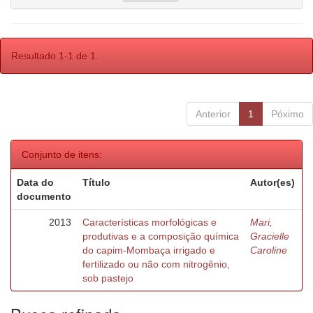
Resultado 1-1 de 1.
Anterior
1
Póximo
Conjunto de itens:
Data do
Título
Autor(es)
documento
2013
Características morfológicas e
Mari,
produtivas e a composição química
Gracielle
do capim-Mombaça irrigado e
Caroline
fertilizado ou não com nitrogênio,
sob pastejo