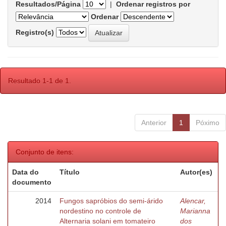
Resultados/Página
|
Ordenar registros por
Ordenar
Registro(s)
Resultado 1-1 de 1.
Anterior
1
Póximo
Conjunto de itens:
Data do
Título
Autor(es)
documento
2014
Fungos sapróbios do semi-árido
Alencar,
nordestino no controle de
Marianna
Alternaria solani em tomateiro
dos