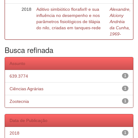
2018
Aditivo simbiótico florafix® e sua
Alexandre,
influência no desempenho e nos
Alciony
parâmetros fisiológicos de tilápia
Andréia
do nilo, criadas em tanques-rede
da Cunha,
1969-
Busca refinada
Assunto
639.3774
1
Ciências Agrárias
1
Zootecnia
1
Data de Publicação
2018
1