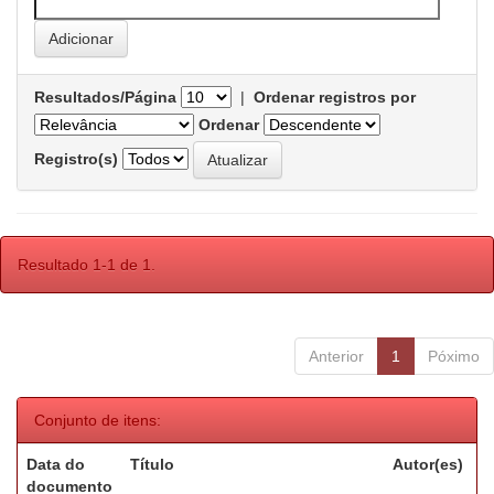
Resultados/Página
|
Ordenar registros por
Ordenar
Registro(s)
Resultado 1-1 de 1.
Anterior
1
Póximo
Conjunto de itens:
Data do
Título
Autor(es)
documento