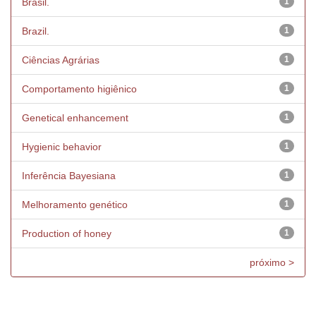
Brasil.
1
Brazil.
1
Ciências Agrárias
1
Comportamento higiênico
1
Genetical enhancement
1
Hygienic behavior
1
Inferência Bayesiana
1
Melhoramento genético
1
Production of honey
1
próximo >