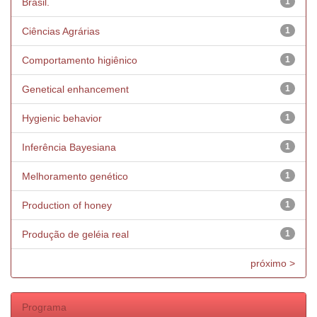
Brasil.
1
Ciências Agrárias
1
Comportamento higiênico
1
Genetical enhancement
1
Hygienic behavior
1
Inferência Bayesiana
1
Melhoramento genético
1
Production of honey
1
Produção de geléia real
1
próximo >
Programa