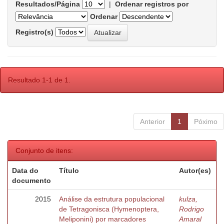
Resultados/Página
|
Ordenar registros por
Ordenar
Registro(s)
Resultado 1-1 de 1.
Anterior
1
Póximo
Conjunto de itens:
Data do
Título
Autor(es)
documento
2015
Análise da estrutura populacional
kulza,
de Tetragonisca (Hymenoptera,
Rodrigo
Meliponini) por marcadores
Amaral