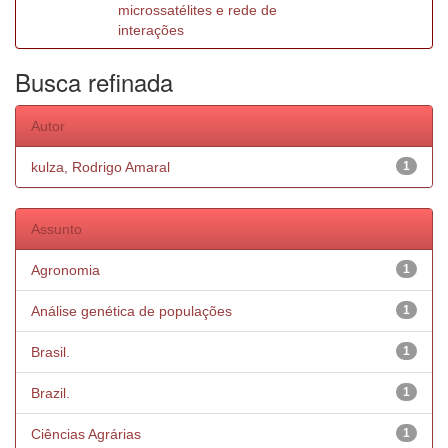
microssatélites e rede de
interações
Busca refinada
Autor
kulza, Rodrigo Amaral
1
Assunto
Agronomia
1
Análise genética de populações
1
Brasil.
1
Brazil.
1
Ciências Agrárias
1