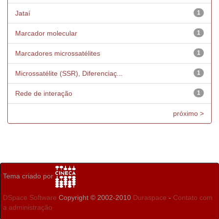
Jataí
1
Marcador molecular
1
Marcadores microssatélites
1
Microssatélite (SSR), Diferenciaç...
1
Rede de interação
1
próximo >
Tema criado por
DSpace Software
Copyright © 2002-2010
Duraspace
-
Contato com
a administração