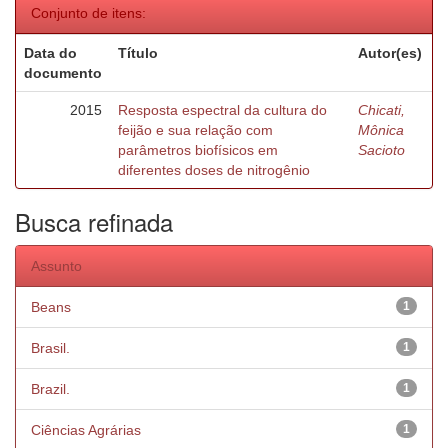
Conjunto de itens:
Data do
Título
Autor(es)
documento
2015
Resposta espectral da cultura do
Chicati,
feijão e sua relação com
Mônica
parâmetros biofísicos em
Sacioto
diferentes doses de nitrogênio
Busca refinada
Assunto
Beans
1
Brasil.
1
Brazil.
1
Ciências Agrárias
1