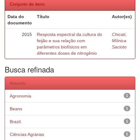
Conjunto de itens:
Data do
Título
Autor(es)
documento
2015
Resposta espectral da cultura do
Chicati,
feijão e sua relação com
Mônica
parâmetros biofísicos em
Sacioto
diferentes doses de nitrogênio
Busca refinada
Assunto
Agronomia
1
Beans
1
Brazil.
1
Ciências Agrárias
1