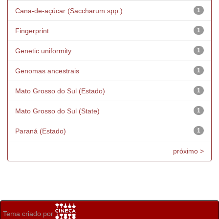
Cana-de-açúcar (Saccharum spp.)
1
Fingerprint
1
Genetic uniformity
1
Genomas ancestrais
1
Mato Grosso do Sul (Estado)
1
Mato Grosso do Sul (State)
1
Paraná (Estado)
1
próximo >
Tema criado por