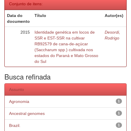
Conjunto de itens:
Data do
Título
Autor(es)
documento
2015
Identidade genética em locos de
Desordi,
SSR e EST-SSR na cultivar
Rodrigo
RB92579 de cana-de-açúcar
(Saccharum spp.) cultivada nos
estados do Paraná e Mato Grosso
do Sul
Busca refinada
Assunto
Agronomia
1
Ancestral genomes
1
Brazil.
1