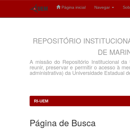
Página inicial
Navegar
Sob
Skip
navigation
REPOSITÓRIO INSTITUCION
DE MARIN
A missão do Repositório Institucional d
reunir, preservar e permitir o acesso à memó
administrativa) da Universidade Estadual d
RI-UEM
Página de Busca