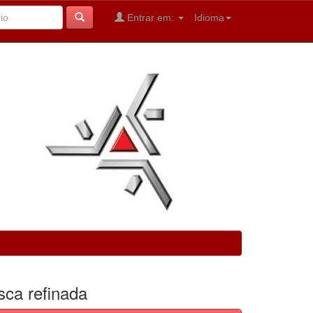
Entrar em:
Idioma
sca refinada