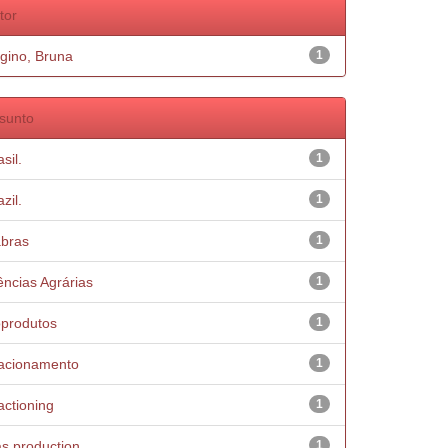
tor
gino, Bruna
1
sunto
sil.
1
zil.
1
bras
1
ências Agrárias
1
produtos
1
acionamento
1
actioning
1
s production
1