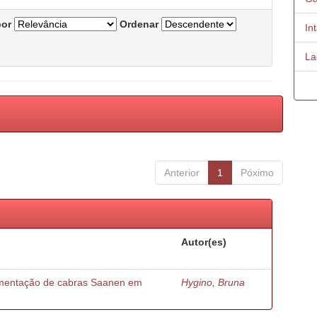
por
Ordenar
In
La
Anterior
1
Póximo
Autor(es)
limentação de cabras Saanen em
Hygino, Bruna