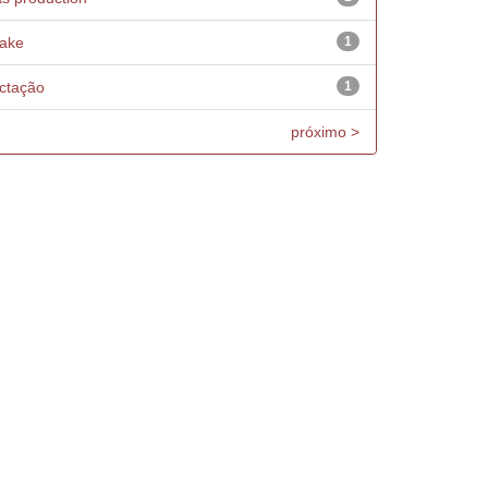
take
1
ctação
1
próximo >