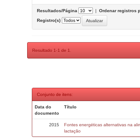
Resultados/Página
|
Ordenar registros 
Registro(s)
Resultado 1-1 de 1.
Conjunto de itens:
Data do
Título
documento
2015
Fontes energéticas alternativas na a
lactação