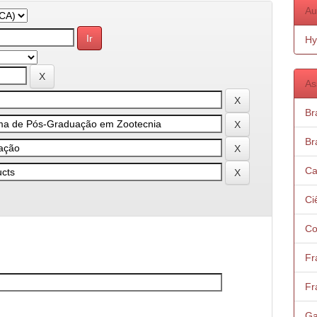
Au
Hy
As
Bra
Bra
Ca
Ci
Co
Fr
Fr
Ga