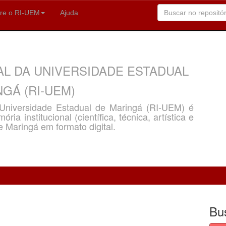
re o RI-UEM
Ajuda
AL DA UNIVERSIDADE ESTADUAL
GÁ (RI-UEM)
a Universidade Estadual de Maringá (RI-UEM) é
ria institucional (científica, técnica, artística e
e Maringá em formato digital.
Bu