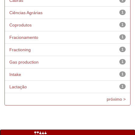
Cabras
1
Ciências Agrárias
1
Coprodutos
1
Fracionamento
1
Fractioning
1
Gas production
1
Intake
1
Lactação
1
próximo >