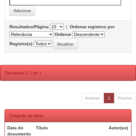
Resultados/Página
|
Ordenar registros por
Ordenar
Registro(s)
Resultado 1-1 de 1.
Anterior
1
Póximo
Conjunto de itens:
Data do
Título
Autor(es)
documento