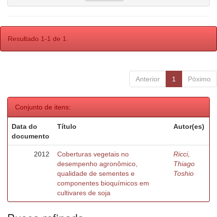
Resultado 1-1 de 1.
Anterior
1
Póximo
Conjunto de itens:
Data do
Título
Autor(es)
documento
2012
Coberturas vegetais no
Ricci,
desempenho agronômico,
Thiago
qualidade de sementes e
Toshio
componentes bioquímicos em
cultivares de soja