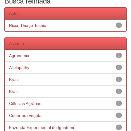
Busca refinada
Autor
Ricci, Thiago Toshio
1
Assunto
Agronomia
1
Allelopathy
1
Brasil.
1
Brazil.
1
Ciências Agrárias
1
Cobertura vegetal
1
Fazenda Experimental de Iguatemi
1