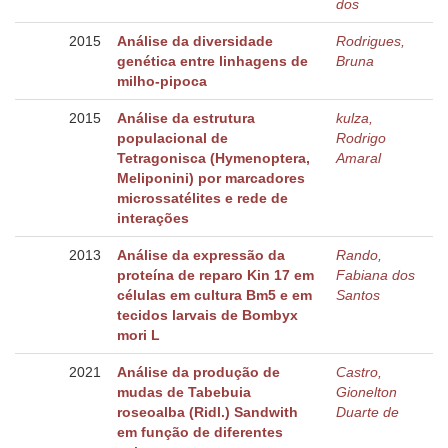
dos
2015
Análise da diversidade
Rodrigues,
genética entre linhagens de
Bruna
milho-pipoca
2015
Análise da estrutura
kulza,
populacional de
Rodrigo
Tetragonisca (Hymenoptera,
Amaral
Meliponini) por marcadores
microssatélites e rede de
interações
2013
Análise da expressão da
Rando,
proteína de reparo Kin 17 em
Fabiana dos
células em cultura Bm5 e em
Santos
tecidos larvais de Bombyx
mori L
2021
Análise da produção de
Castro,
mudas de Tabebuia
Gionelton
roseoalba (Ridl.) Sandwith
Duarte de
em função de diferentes