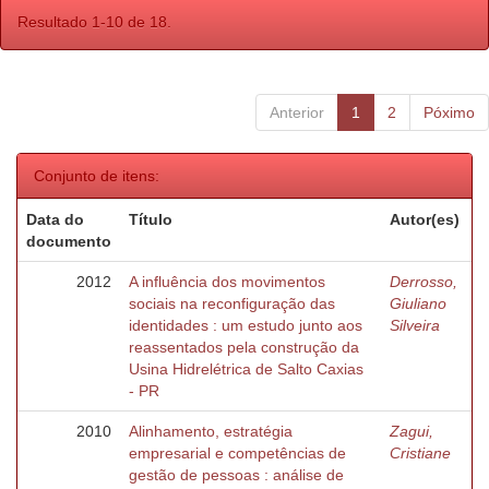
Resultado 1-10 de 18.
Anterior
1
2
Póximo
Conjunto de itens:
Data do
Título
Autor(es)
documento
2012
A influência dos movimentos
Derrosso,
sociais na reconfiguração das
Giuliano
identidades : um estudo junto aos
Silveira
reassentados pela construção da
Usina Hidrelétrica de Salto Caxias
- PR
2010
Alinhamento, estratégia
Zagui,
empresarial e competências de
Cristiane
gestão de pessoas : análise de