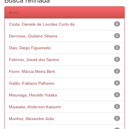
Autor
Costa, Daniele de Lourdes Curto da
1
Derrosso, Giuliano Silveira
1
Dias, Diego Figueiredo
1
Fabrício, Joiceli dos Santos
1
Fiorin, Márcia Meira Berti
1
Galão, Fabiano Palhares
1
Misunaga, Haroldo Yutaka
1
Miyatake, Anderson Katsumi
1
Munhoz, Alexandre João
1