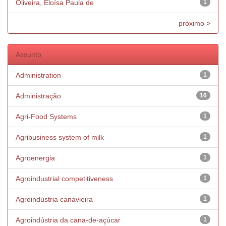
Oliveira, Eloísa Paula de
1
próximo >
Assunto
Administration
1
Administração
16
Agri-Food Systems
1
Agribusiness system of milk
1
Agroenergia
1
Agroindustrial competitiveness
1
Agroindústria canavieira
1
Agroindústria da cana-de-açúcar
1