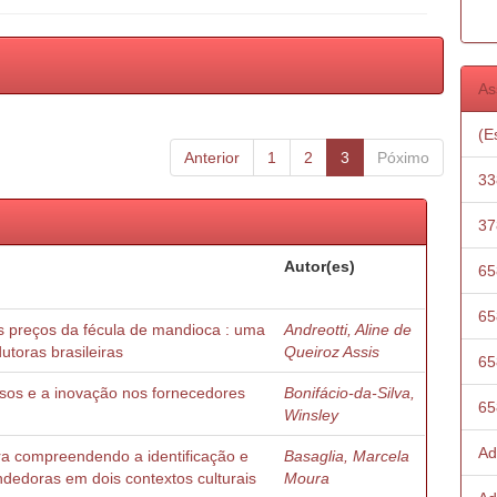
As
(E
Anterior
1
2
3
Póximo
33
37
Autor(es)
65
65
 preços da fécula de mandioca : uma
Andreotti, Aline de
utoras brasileiras
Queiroz Assis
65
rsos e a inovação nos fornecedores
Bonifácio-da-Silva,
65
Winsley
Ad
a compreendendo a identificação e
Basaglia, Marcela
dedoras em dois contextos culturais
Moura