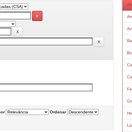
Au
Am
An
Ba
Bo
Ca
Ca
Fe
Go
por
Ordenar
He
La