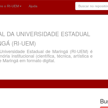
re o RI-UEM
Ajuda
AL DA UNIVERSIDADE ESTADUAL
GÁ (RI-UEM)
a Universidade Estadual de Maringá (RI-UEM) é
ria institucional (científica, técnica, artística e
e Maringá em formato digital.
Bu