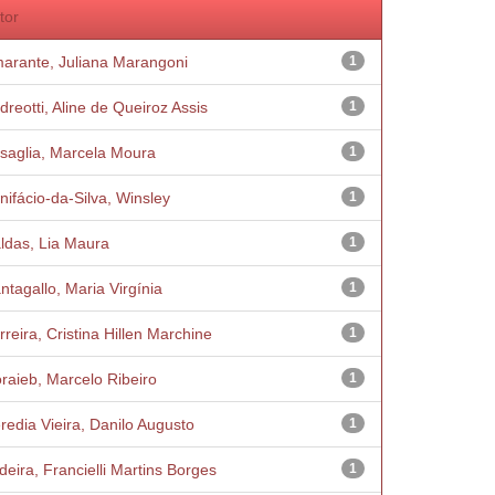
tor
arante, Juliana Marangoni
1
dreotti, Aline de Queiroz Assis
1
saglia, Marcela Moura
1
nifácio-da-Silva, Winsley
1
ldas, Lia Maura
1
ntagallo, Maria Virgínia
1
rreira, Cristina Hillen Marchine
1
raieb, Marcelo Ribeiro
1
redia Vieira, Danilo Augusto
1
deira, Francielli Martins Borges
1