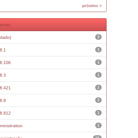
próximo >
sunto
stado)
3
8.1
1
8.106
1
8.3
1
8.421
1
8.8
2
8.812
1
ministration
1