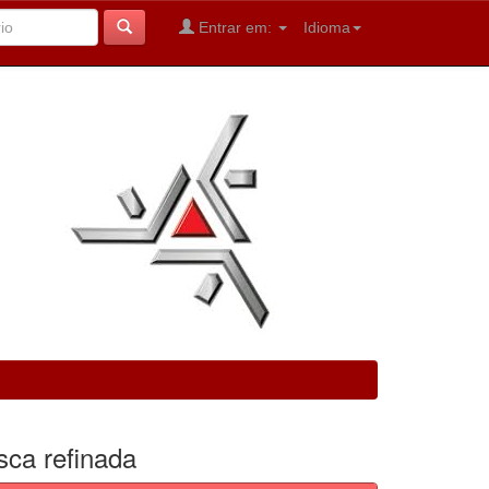
Entrar em:
Idioma
sca refinada