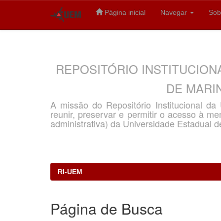
Página inicial
Navegar
Sob
Skip
navigation
REPOSITÓRIO INSTITUCION
DE MARIN
A missão do Repositório Institucional d
reunir, preservar e permitir o acesso à memó
administrativa) da Universidade Estadual d
RI-UEM
Página de Busca