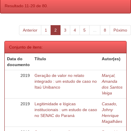
Resultado 11-20 de 80.
Anterior
1
2
3
4
5
...
8
Póximo
Conjunto de itens:
Data do
Título
Autor(es)
documento
2019
Geração de valor no relato
Marçal,
integrado : um estudo de caso no
Amanda
Itaú Unibanco
dos Santos
Veiga
2019
Legitimidade e lógicas
Casado,
institucionais : um estudo de caso
Johny
no SENAC do Paraná
Henrique
Magalhâes