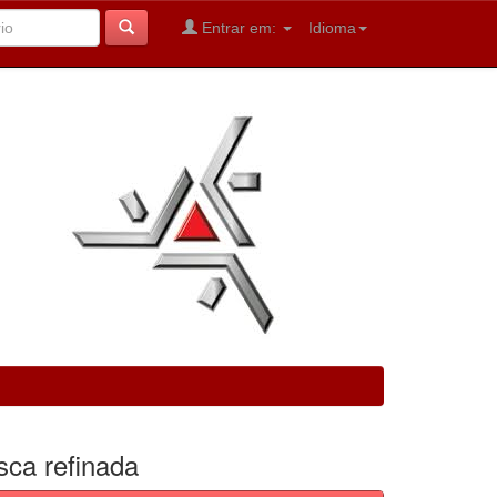
Entrar em:
Idioma
sca refinada