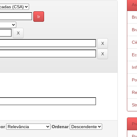
As
Bra
Bra
Ci
Ec
In
Po
Re
St
Pr
por
Ordenar
Pr