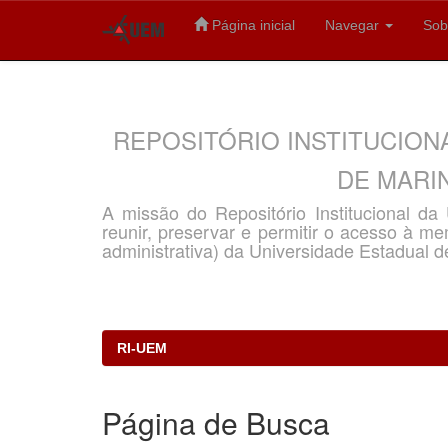
Página inicial
Navegar
Sob
Skip
navigation
REPOSITÓRIO INSTITUCION
DE MARIN
A missão do Repositório Institucional d
reunir, preservar e permitir o acesso à memó
administrativa) da Universidade Estadual d
RI-UEM
Página de Busca