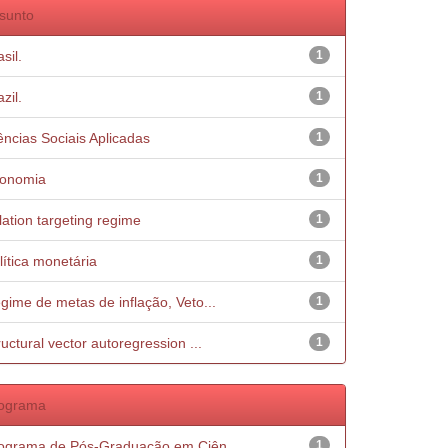
sunto
sil.
1
zil.
1
ências Sociais Aplicadas
1
onomia
1
flation targeting regime
1
lítica monetária
1
gime de metas de inflação, Veto...
1
ructural vector autoregression ...
1
ograma
ograma de Pós-Graduação em Ciên...
1