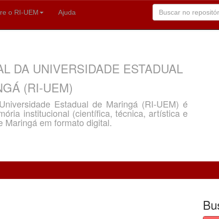
re o RI-UEM
Ajuda
AL DA UNIVERSIDADE ESTADUAL
GÁ (RI-UEM)
a Universidade Estadual de Maringá (RI-UEM) é
ria institucional (científica, técnica, artística e
e Maringá em formato digital.
Bu