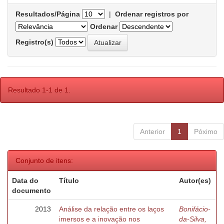
Resultados/Página
|
Ordenar registros por
Ordenar
Registro(s)
Resultado 1-1 de 1.
Anterior
1
Póximo
Conjunto de itens:
Data do
Título
Autor(es)
documento
2013
Análise da relação entre os laços
Bonifácio-
imersos e a inovação nos
da-Silva,