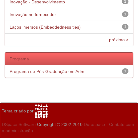
Inovação - Desenvolvimento
1
Inovação no fornecedor
1
Laços imersos (Embeddedness ties)
1
próximo >
Programa
Programa de Pós-Graduação em Admi...
1
Tema criado por
DSpace Software
Copyright © 2002-2010
Duraspace
-
Contato com
a administração